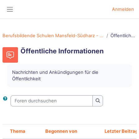
Zum Hauptinhalt
Anmelden
Website-Übersicht
Berufsbildende Schulen Mansfeld-Südharz - Herzlich Willkommen auf dem Unterrichtsportal!
Öffentliche Informationen
Öffentliche Informationen
Nachrichten und Ankündigungen für die
Öffentlichkeit
Foren durchsuchen
Foren durchsuche
Thema
Begonnen von
Letzter Beitrag
Status