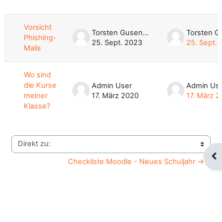
Liste der Themen - 2 von 2
Vorsicht
Torsten Gusenda
Phishing-
25. Sept. 2023
25. Sept.
Mails
Wo sind
die Kurse
Admin User
Admin Us
meiner
17. März 2020
17. März 
Klasse?
Direkt zu:
Blo
Checkliste Moodle - Neues Schuljahr →